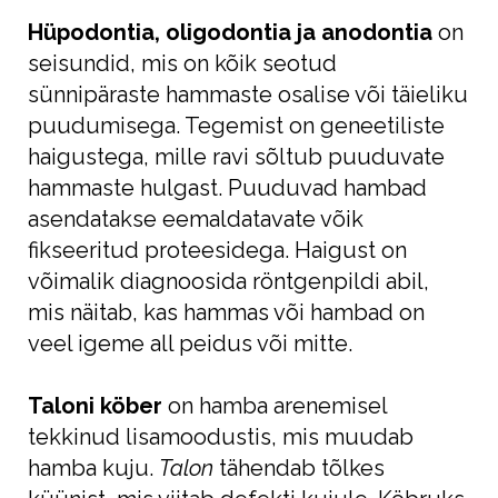
Hüpodontia, oligodontia ja anodontia
on
seisundid, mis on kõik seotud
sünnipäraste hammaste osalise või täieliku
puudumisega. Tegemist on geneetiliste
haigustega, mille ravi sõltub puuduvate
hammaste hulgast. Puuduvad hambad
asendatakse eemaldatavate võik
fikseeritud proteesidega. Haigust on
võimalik diagnoosida röntgenpildi abil,
mis näitab, kas hammas või hambad on
veel igeme all peidus või mitte.
Taloni köber
on hamba arenemisel
tekkinud lisamoodustis, mis muudab
hamba kuju.
Talon
tähendab tõlkes