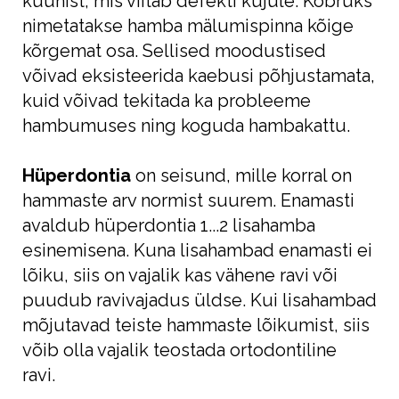
küünist, mis viitab defekti kujule. Köbruks
nimetatakse hamba mälumispinna kõige
kõrgemat osa. Sellised moodustised
võivad eksisteerida kaebusi põhjustamata,
kuid võivad tekitada ka probleeme
hambumuses ning koguda hambakattu.
Hüperdontia
on seisund, mille korral on
hammaste arv normist suurem. Enamasti
avaldub hüperdontia 1...2 lisahamba
esinemisena. Kuna lisahambad enamasti ei
lõiku, siis on vajalik kas vähene ravi või
puudub ravivajadus üldse. Kui lisahambad
mõjutavad teiste hammaste lõikumist, siis
võib olla vajalik teostada ortodontiline
ravi.