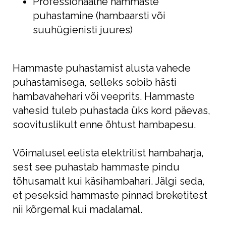
Professionaalne hammaste
puhastamine (hambaarsti või
suuhügienisti juures)
Hammaste puhastamist alusta vahede
puhastamisega, selleks sobib hästi
hambavahehari või veeprits. Hammaste
vahesid tuleb puhastada üks kord päevas,
soovituslikult enne õhtust hambapesu.
Võimalusel eelista elektrilist hambaharja,
sest see puhastab hammaste pindu
tõhusamalt kui käsihambahari. Jälgi seda,
et peseksid hammaste pinnad breketitest
nii kõrgemal kui madalamal.