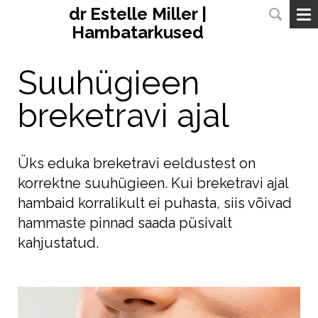
dr Estelle Miller |
Hambatarkused
Suuhügieen
breketravi ajal
Üks eduka breketravi eeldustest on
korrektne suuhügieen. Kui breketravi ajal
hambaid korralikult ei puhasta, siis võivad
hammaste pinnad saada püsivalt
kahjustatud.