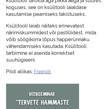
ksülitooli tarbida aga pikka aega ja suures
koguses, see on ksülitooli laialdase
kasutamise peamiseks takistuseks.
Ksülitooli leiab näiteks erinevatest
närimiskummidest või pastillidest, mida
võib söögikorra lõpus happerünnaku
vähendamiseks kasutada. Ksülitooli
tarbimine ei asenda korrektset
suuhügieeni.
Pildi allikas:
Freepik