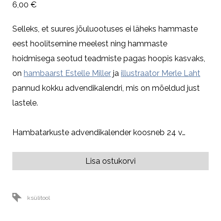
6,00 €
Selleks, et suures jõuluootuses ei läheks hammaste
eest hoolitsemine meelest ning hammaste
hoidmisega seotud teadmiste pagas hoopis kasvaks,
on
hambaarst Estelle Miller
ja
illustraator Merle Laht
pannud kokku advendikalendri, mis on mõeldud just
lastele.
Hambatarkuste advendikalender koosneb 24 v…
Lisa ostukorvi
ksülitool