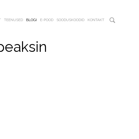
T
TEENUSED
BLOGI
E-POOD
SOODUSKOODID
KONTAKT
peaksin