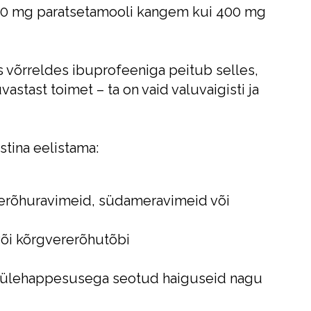
00 mg paratsetamooli kangem kui 400 mg
 võrreldes ibuprofeeniga peitub selles,
vastast toimet – ta on vaid valuvaigisti ja
stina eelistama:
rerõhuravimeid, südameravimeid või
 või kõrgvererõhutõbi
o ülehappesusega seotud haiguseid nagu