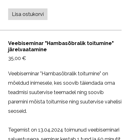
Lisa ostukorvi
Veebiseminar "Hambasõbralik toitumine"
järelvaatamine
35,00 €
Veebiseminar "Hambasõbralik toitumine" on
mõeldud inimesele, kes soovib täiendada oma
teadmisi suutervise teemadel ning soovib
paremini mõista toitumise ning suutervise vahelisi
seoseid.
Tegemist on 13.04.2024 toimunud veebiseminari
salvestusega, seminar kestab 1 tund ja 50 minutit.