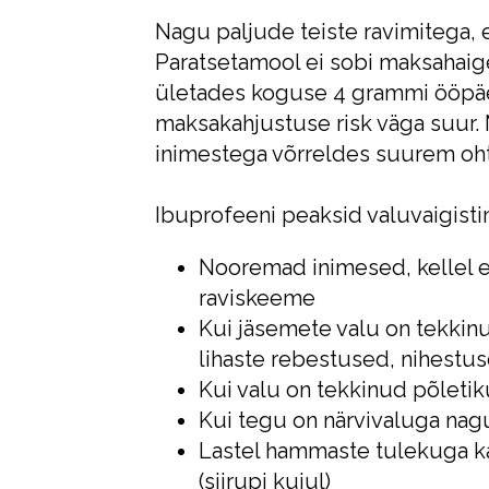
Nagu paljude teiste ravimitega, e
Paratsetamool ei sobi maksahaigete
ületades koguse 4 grammi ööpäev
maksakahjustuse risk väga suur.
inimestega võrreldes suurem oh
Ibuprofeeni peaksid valuvaigisti
Nooremad inimesed, kellel e
raviskeeme
Kui jäsemete valu on tekkinud
lihaste rebestused, nihestu
Kui valu on tekkinud põletiku
Kui tegu on närvivaluga nag
Lastel hammaste tulekuga ka
(siirupi kujul)