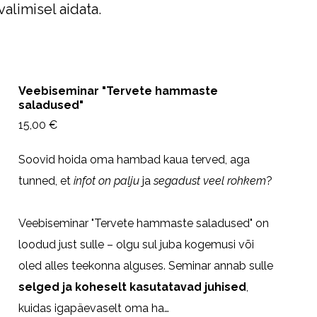
valimisel aidata.
Veebiseminar "Tervete hammaste
saladused"
15,00 €
Soovid hoida oma hambad kaua terved, aga
tunned, et
infot on palju
ja
segadust veel rohkem
?
Veebiseminar "Tervete hammaste saladused" on
loodud just sulle – olgu sul juba kogemusi või
oled alles teekonna alguses. Seminar annab sulle
selged ja koheselt kasutatavad juhised
,
kuidas igapäevaselt oma ha…