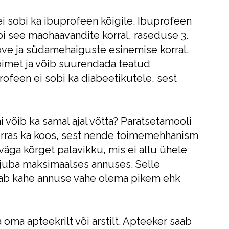
ei sobi ka ibuprofeen kõigile. Ibuprofeen
bi see maohaavandite korral, raseduse 3.
tõve ja südamehaiguste esinemise korral,
imet ja võib suurendada teatud
rofeen ei sobi ka diabeetikutele, sest
 võib ka samal ajal võtta? Paratsetamooli
korras ka koos, sest nende toimemehhanism
väga kõrget palavikku, mis ei allu ühele
 juba maksimaalses annuses. Selle
peab kahe annuse vahe olema pikem ehk
oma apteekrilt või arstilt. Apteeker saab