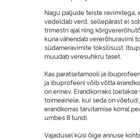
Nagu paljude teiste ravimitega, 
vedeldab verd, sellepärast ei so
trimestri ajal ning kõrgvererõhu
kuna vähendab vererõhuravimi to
südameravimite toksilisust. Ibup
muudab veresuhkru taset.
Kas paratsetamooli ja ibuprofeeni
ja ibuprofeeni võib võtta erand
on erinev. Erandkorraks loetakse 
toimeainele, kui seda on võetud
erandkorras tarvitamise korral 
umbes 8 tundi.
Vajadusel küsi õige annuse kohta 