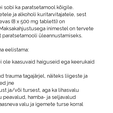
i sobi ka paratsetamool kõigile.
le ja alkoholi kuritarvitajatele, sest
as (8 x 500 mg tabletti) on
 Maksakahjustusega inimestel on tervete
t paratsetamooli üleannustamiseks.
na eelistama:
i ole kaasuvaid haiguseid ega keerukaid
 trauma tagajärjel, näiteks liigeste ja
sed jne
st ja/või tursest, aga ka lihasvalu
u peavalud, hamba- ja seljavalud
asneva valu ja igemete turse korral