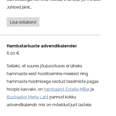
Juhised järel…
Lisa ostukorvi
Hambatarkuste advendikalender
6,00 €
Selleks, et suures jõuluootuses ei läheks
hammaste eest hoolitsemine meelest ning
hammaste hoidmisega seotud teadmiste pagas
hoopis kasvaks, on
hambaarst Estelle Miller
ja
illustraator Merle Laht
pannud kokku
advendikalendri, mis on mõeldud just lastele.