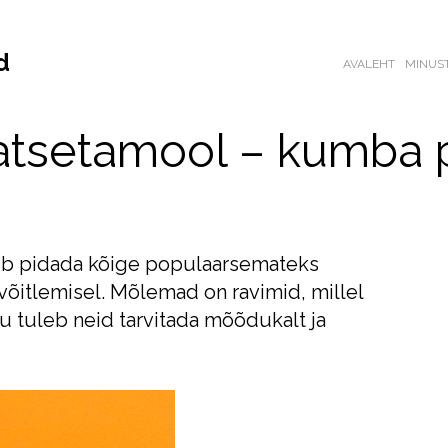
d
AVALEHT
MINUS
ratsetamool – kumba 
õib pidada kõige populaarsemateks
 võitlemisel. Mõlemad on ravimid, millel
tu tuleb neid tarvitada mõõdukalt ja