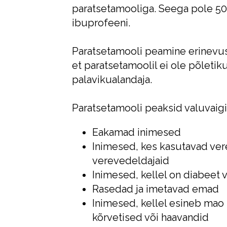
paratsetamooliga. Seega pole 5
ibuprofeeni.
Paratsetamooli peamine erinevus
et paratsetamoolil ei ole põletiku
palavikualandaja.
Paratsetamooli peaksid valuvaigi
Eakamad inimesed
Inimesed, kes kasutavad ve
verevedeldajaid
Inimesed, kellel on diabeet
Rasedad ja imetavad emad
Inimesed, kellel esineb ma
kõrvetised või haavandid