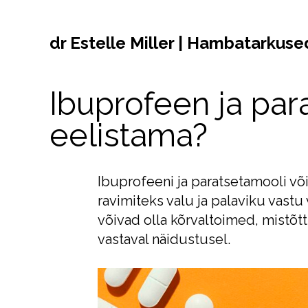
dr Estelle Miller | Hambatarkuse
Ibuprofeen ja pa
eelistama?
Ibuprofeeni ja paratsetamooli v
ravimiteks valu ja palaviku vastu
võivad olla kõrvaltoimed, mistõt
vastaval näidustusel.