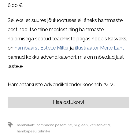
6,00 €
Selleks, et suures jõuluootuses ei läheks hammaste
eest hoolitsemine meelest ning hammaste
hoidmisega seotud teadmiste pagas hoopis kasvaks,
on
hambaarst Estelle Miller
ja
illustraator Merle Laht
pannud kokku advendikalendri, mis on mõeldud just
lastele.
Hambatarkuste advendikalender koosneb 24 v…
Lisa ostukorvi
hambakatt
,
hammaste pesemine
,
hügieen
,
katutabletid
,
hambapesu tehnika