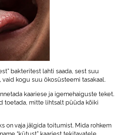
est” bakteritest lahti saada, sest suu
d, vaid kogu suu ökosüsteemi tasakaal.
nnetada kaariese ja igemehaiguste teket.
d toetada, mitte lihtsalt püüda kõiki
 on vaja jälgida toitumist. Mida rohkem
ame “kütust” kaariest tekitavatele