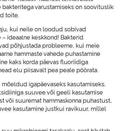
 bakteritega varustamiseks on soovituslik
d toite.
hju, kui neile on loodud sobivad
e – ideaalne keskkond! Bakterid
vad põhjustada probleeme, kui meie
laarne hammaste vahede puhastamine
e kaks korda päevas fluoriidiga
ead elu piisavalt pea peale pöörata.
le mõeldud igapäevaseks kasutamiseks.
sidiiniga suuvee või geeli kasutamise
st või suuremat hammaskonna puhastust,
uvee kasutamine justkui ravikuur, millel
b suu mikrobioomi tasakaalu, sest hävitab