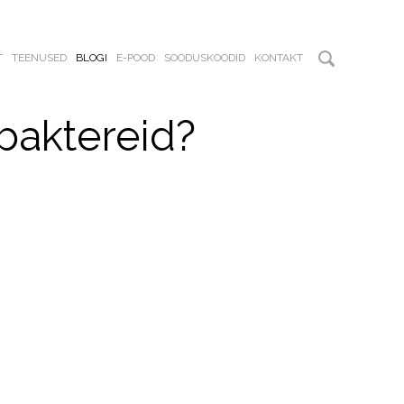
T
TEENUSED
BLOGI
E-POOD
SOODUSKOODID
KONTAKT
 baktereid?