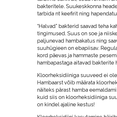
bakteritele. Suukeskkonna heade
tarbida nt keefirit ning hapendatu
“Halvad” bakterid saavad teha ka
tingimused. Suus on soe ja niisk
paljunevad hambakatus ning saa
suuhügieen on ebapiisav. Regu
kord päevas ja hammaste pesemin
hambapastaga aitavad bakterite h
Kloorheksidiiniga suuveed ei o
Hambaarst võib määrata kloorhek
näiteks pärast hamba eemaldami
kuid siis on kloorheksidiiniga su
on kindel ajaline kestus!
Kloorheksidiini kasutamine häiri