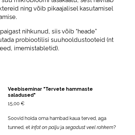
ktereid ning võib pikaajalisel kasutamisel
amise.
paigast nihkunud, siis võib “heade”
tada probiootilisi suuhooldustooteid (nt
ed, imemistabletid).
Veebiseminar "Tervete hammaste
saladused"
15,00 €
Soovid hoida oma hambad kaua terved, aga
tunned, et
infot on palju
ja
segadust veel rohkem
?