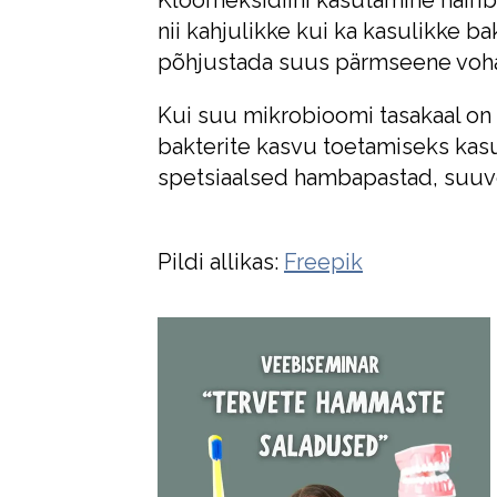
nii kahjulikke kui ka kasulikke ba
põhjustada suus pärmseene voh
Kui suu mikrobioomi tasakaal on 
bakterite kasvu toetamiseks kasu
spetsiaalsed hambapastad, suuve
Pildi allikas:
Freepik