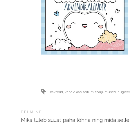
bakterid
,
kandidiaas
,
toitumisharjumused
,
hügiee
EELMINE
Miks tuleb suust paha lõhna ning mida selle