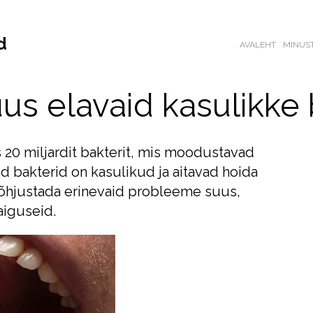
d
AVALEHT
MINUS
us elavaid kasulikke
0 miljardit bakterit, mis moodustavad
 bakterid on kasulikud ja aitavad hoida
põhjustada erinevaid probleeme suus,
aiguseid.