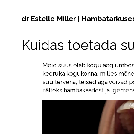
dr Estelle Miller | Hambatarkuse
Kuidas toetada su
Meie suus elab kogu aeg umbes 2
keeruka kogukonna, milles mõned
suu tervena, teised aga võivad 
näiteks hambakaariest ja igemeh