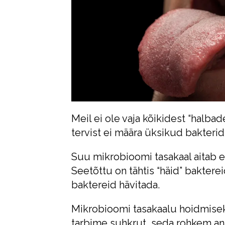
Meil ei ole vaja kõikidest “halbad
tervist ei määra üksikud bakteri
Suu mikrobioomi tasakaal aitab e
Seetõttu on tähtis “häid” bakterei
baktereid hävitada.
Mikrobioomi tasakaalu hoidmiseks
tarbime suhkrut, seda rohkem ann