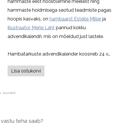
hammaste eest hoolitsemine meelest ning
hammaste hoidmisega seotud teadmiste pagas
hoopis kasvaks, on
hambaarst Estelle Miller
ja
illustraator Merle Laht
pannud kokku
advendikalendri, mis on mõeldud just lastele.
Hambatarkuste advendikalender koosneb 24 v…
Lisa ostukorvi
n
,
suuvesi
 vastu teha saab?