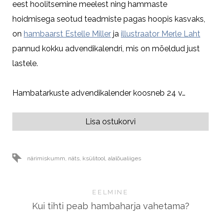
eest hoolitsemine meelest ning hammaste
hoidmisega seotud teadmiste pagas hoopis kasvaks,
on
hambaarst Estelle Miller
ja
illustraator Merle Laht
pannud kokku advendikalendri, mis on mõeldud just
lastele.
Hambatarkuste advendikalender koosneb 24 v…
Lisa ostukorvi
närimiskumm
,
näts
,
ksülitool
,
alalõualiiges
EELMINE
Kui tihti peab hambaharja vahetama?