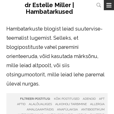
dr Estelle Miller |
Hambatarkused
Hambatarkuste blogist leiad suutervise-
teemalist lugemist.
Selleks, et
blogipostituste vahel paremini
orienteeruda, võid kasutada märksõnu,
mille leiad altpoolt, või siis
otsingumootorit, mille leiad lehe paremal
üleval nurgas.
FILTREERI POSTITUSI:
KÕIK POSTITUSED
ADENOID
AFT
AFTID
ALALÕUALIIGES
ALKOHOLI TARBIMINE
ALLERGIA
AMALGAAMTÄIDIS
ANAFÜLAKSIA
ANTIBIOOTIKUM