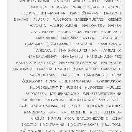
ANTIBIOOTIKUMID
ANTIOKSÜDANDID
ARENG
BAKTERID
BREKETID
BRUKSISM
BRUKSISMIKAPE
E-SIGARET
ELEKTRILINE HAMBAHARI
ENNE VÕI PÄRAST
EROSIOON
ESMAABI
FLUORIID
FLUOROOS
GASEERITUD VESI
GEENID
HAAVAND
HALB HINGEÕHK
HALLOWEEN
HAMBA
ASENDAMINE
HAMBA EEMALDAMINE
HAMBAAUK
HAMBAHARI
HAMBAIMPLANTAAT
HAMBAKATT
HAMBAKIVI EEMALDAMINE
HAMBANIIT
HAMBAPASTA
HAMBAPAUS
HAMBAPESU TEHNIKA
HAMBATIKK
HAMBAVAHEHARI
HAMBAVALU
HAMBUMUSHÄIRED
HAMMASTE KULUMINE
HAMMASTE PESEMINE
HAMMASTE
TUNDLIKKUS
HAMMASTE VAHEDE PUHASTAMINE
HAMMASTE
VALGENDAMINE
HAPPELINE
HARJUMUSED
HIRM
HÕBEPLOMM
HOMMIKUNE HAMBAPESU
HOMMIKUSÖÖK
HÜDROKSÜAPATIIT
HÜGIEEN
HÜPOTEES
HUULED
IBUPROFEEN
IGEMEHAIGUSED
IGEMETE VERITSEMINE
IMETAMINE
IMPLANTAAT
INTRAORAALNE RÖNTGENPILT
JÄÄVHAMBA TRAUMA
JÄLJENDID
JUURERAVI
KAARIES
KANDIDIAAS
KAPE
KATUTABLETID
KEEL
KEELEKIDA
KIIRGUS
KIPITUS
KODUNE VALGENDAMINE
KOHV
KOOSTIS
KRIGISTAMINE
KRIGISTAMISKAPE
KSÜLITOOL
KÜLMATUNDLIKKUS
KUNSTHAMMAS
LATEKS
LIHASED