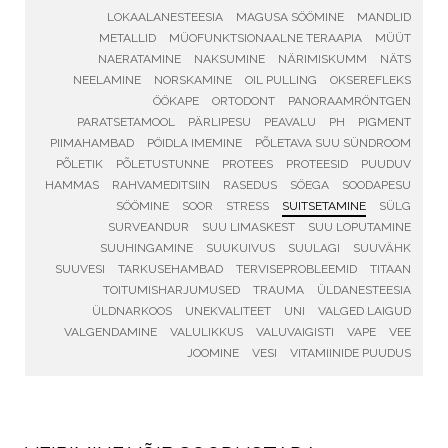
LOKAALANESTEESIA
MAGUSA SÖÖMINE
MANDLID
METALLID
MÜOFUNKTSIONAALNE TERAAPIA
MÜÜT
NAERATAMINE
NAKSUMINE
NÄRIMISKUMM
NÄTS
NEELAMINE
NORSKAMINE
OIL PULLING
OKSEREFLEKS
ÖÖKAPE
ORTODONT
PANORAAMRÖNTGEN
PARATSETAMOOL
PÄRLIPESU
PEAVALU
PH
PIGMENT
PIIMAHAMBAD
PÖIDLA IMEMINE
PÕLETAVA SUU SÜNDROOM
PÕLETIK
PÕLETUSTUNNE
PROTEES
PROTEESID
PUUDUV
HAMMAS
RAHVAMEDITSIIN
RASEDUS
SÖEGA
SOODAPESU
SÖÖMINE
SOOR
STRESS
SUITSETAMINE
SÜLG
SURVEANDUR
SUU LIMASKEST
SUU LOPUTAMINE
SUUHINGAMINE
SUUKUIVUS
SUULAGI
SUUVÄHK
SUUVESI
TARKUSEHAMBAD
TERVISEPROBLEEMID
TITAAN
TOITUMISHARJUMUSED
TRAUMA
ÜLDANESTEESIA
ÜLDNARKOOS
UNEKVALITEET
UNI
VALGED LAIGUD
VALGENDAMINE
VALULIKKUS
VALUVAIGISTI
VAPE
VEE
JOOMINE
VESI
VITAMIINIDE PUUDUS