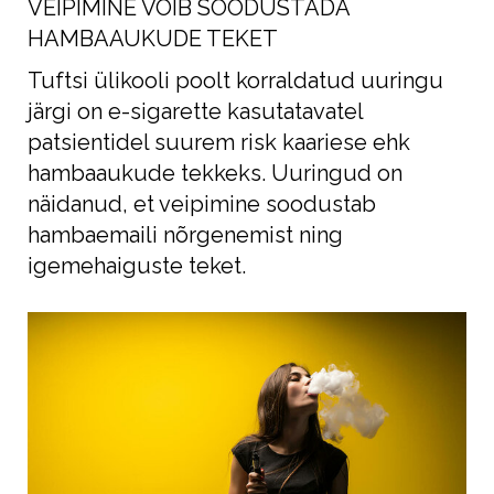
VEIPIMINE VÕIB SOODUSTADA
HAMBAAUKUDE TEKET
Tuftsi ülikooli poolt korraldatud uuringu
järgi on e-sigarette kasutatavatel
patsientidel suurem risk kaariese ehk
hambaaukude tekkeks. Uuringud on
näidanud, et veipimine soodustab
hambaemaili nõrgenemist ning
igemehaiguste teket.