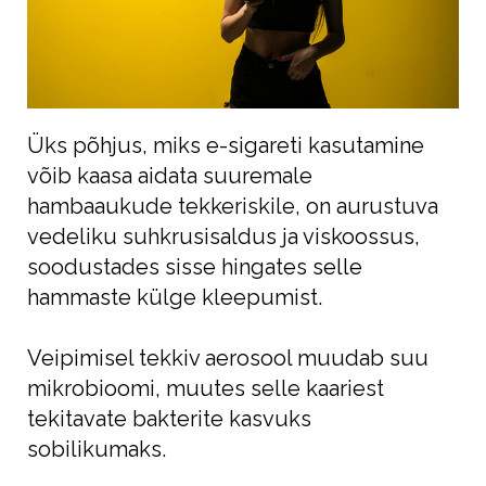
Üks põhjus, miks e-sigareti kasutamine
võib kaasa aidata suuremale
hambaaukude tekkeriskile, on aurustuva
vedeliku suhkrusisaldus ja viskoossus,
soodustades sisse hingates selle
hammaste külge kleepumist.
Veipimisel tekkiv aerosool muudab suu
mikrobioomi, muutes selle kaariest
tekitavate bakterite kasvuks
sobilikumaks.