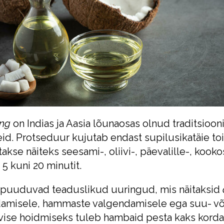
ing
on Indias ja Aasia lõunaosas olnud traditsiooni
id. Protseduur kujutab endast supilusikatäie toi
akse näiteks seesami-, oliivi-, päevalille-, kooko
5 kuni 20 minutit.
 puuduvad teaduslikud uuringud, mis näitaksid
amisele, hammaste valgendamisele ega suu- või
vise hoidmiseks tuleb hambaid pesta kaks korda 