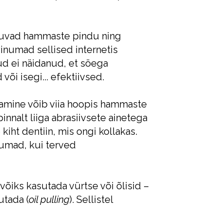
ruvad hammaste pindu ning
inumad sellised internetis
ud ei näidanud, et söega
i isegi... efektiivsed.
amine võib viia hoopis hammaste
nalt liiga abrasiivsete ainetega
iht dentiin, mis ongi kollakas.
kumad, kui terved
õiks kasutada vürtse või õlisid –
utada (
oil pulling
). Sellistel