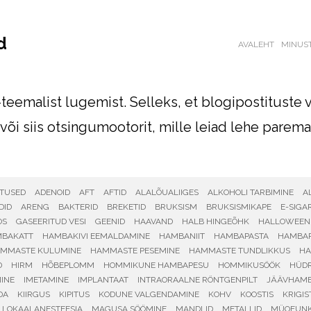
d
AVALEHT
MINUS
-teemalist lugemist.
Selleks, et blogipostituste 
või siis otsingumootorit, mille leiad lehe parema
ITUSED
ADENOID
AFT
AFTID
ALALÕUALIIGES
ALKOHOLI TARBIMINE
A
DID
ARENG
BAKTERID
BREKETID
BRUKSISM
BRUKSISMIKAPE
E-SIGA
OS
GASEERITUD VESI
GEENID
HAAVAND
HALB HINGEÕHK
HALLOWEEN
BAKATT
HAMBAKIVI EEMALDAMINE
HAMBANIIT
HAMBAPASTA
HAMBA
MMASTE KULUMINE
HAMMASTE PESEMINE
HAMMASTE TUNDLIKKUS
HA
D
HIRM
HÕBEPLOMM
HOMMIKUNE HAMBAPESU
HOMMIKUSÖÖK
HÜDR
MINE
IMETAMINE
IMPLANTAAT
INTRAORAALNE RÖNTGENPILT
JÄÄVHAM
DA
KIIRGUS
KIPITUS
KODUNE VALGENDAMINE
KOHV
KOOSTIS
KRIGIS
LOKAALANESTEESIA
MAGUSA SÖÖMINE
MANDLID
METALLID
MÜOFUNK