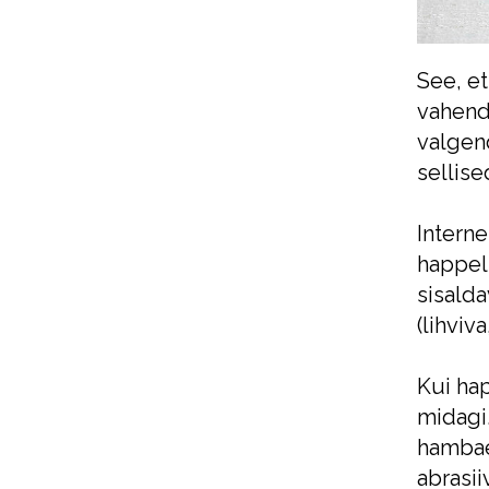
See, et
vahend
valgend
sellis
Intern
happeli
sisald
(lihviv
Kui hap
midagi
hambae
abrasii