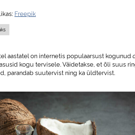
likas:
Freepik
aks
tel aastatel on internetis populaarsust kogunud
o
asusid kogu tervisele. Väidetakse, et õli suus r
d, parandab suutervist ning ka üldtervist.