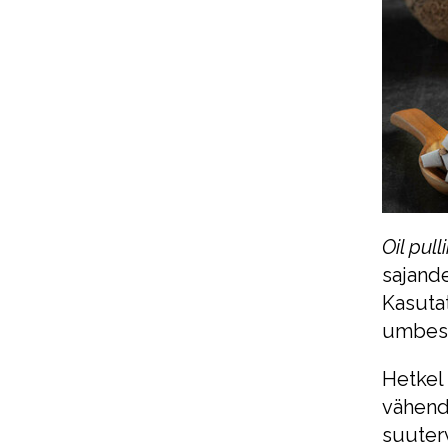
Oil pull
sajande
Kasutat
umbes 
Hetkel
vähend
suuter