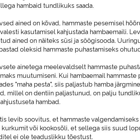
ellega hambaid tundlikuks saada.
ivsed ained on kõvad, hammaste pesemisel hõõ
 valesti kasutamisel kahjustada hambaemaili. Lev
atud ained on näiteks süsi ja söögisooda. Uuring
astad oleksid hammaste puhastamiseks ohutud võ
ivsete ainetega meelevaldselt hammaste puhast
emaks muutumiseni. Kui hambaemail hammaste pin
des "maha pesta", siis paljastub hamba järgmine k
, millel on dentiin paljastunud, on palju tundli
kahjustuseta hambad.
tis levib soovitus, et hammaste valgendamiseks v
 kurkumit või kookosõli, et sellega siis suud lop
itel ei ole teaduslikku tõestust.