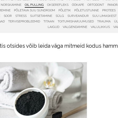
NORSKAMINE
OIL PULLING
OKSEREFLEKS
ÖÖKAPE
ORTODONT
PANO
MEMINE
PÕLETAVA SUU SÜNDROOM
PÕLETIK
PÕLETUSTUNNE
PROTEES
E
SOOR
STRESS
SUITSETAMINE
SÜLG
SURVEANDUR
SUU LIMASKEST
BAD
TERVISEPROBLEEMID
TITAAN
TOITUMISHARJUMUSED
TRAUMA
ÜL
LAIGUD
VALGENDAMINE
VALULIKKUS
VA
etis otsides võib leida väga mitmeid kodus ha