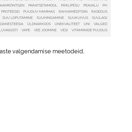
RAAMRÖNTGEN
PARATSETAMOOL
PÄRLIPESU
PEAVALU
PH
PROTEESID
PUUDUV HAMMAS
RAHVAMEDITSIIN
RASEDUS
SUU LOPUTAMINE
SUUHINGAMINE
SUUKUIVUS
SUULAGI
DANESTEESIA
ÜLDNARKOOS
UNEKVALITEET
UNI
VALGED
LUVAIGISTI
VAPE
VEE JOOMINE
VESI
VITAMIINIDE PUUDUS
mmaste valgendamise meetodeid.