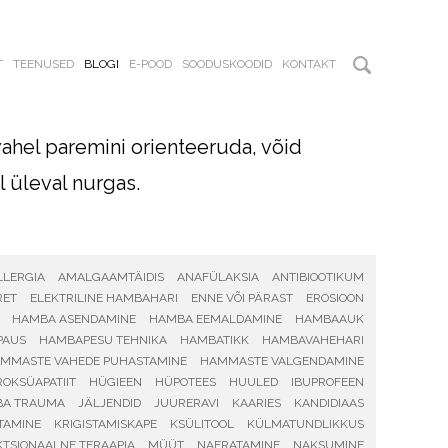
T
TEENUSED
BLOGI
E-POOD
SOODUSKOODID
KONTAKT
vahel paremini orienteeruda, võid
l üleval nurgas.
LLERGIA
AMALGAAMTÄIDIS
ANAFÜLAKSIA
ANTIBIOOTIKUM
RET
ELEKTRILINE HAMBAHARI
ENNE VÕI PÄRAST
EROSIOON
HAMBA ASENDAMINE
HAMBA EEMALDAMINE
HAMBAAUK
PAUS
HAMBAPESU TEHNIKA
HAMBATIKK
HAMBAVAHEHARI
MMASTE VAHEDE PUHASTAMINE
HAMMASTE VALGENDAMINE
OKSÜAPATIIT
HÜGIEEN
HÜPOTEES
HUULED
IBUPROFEEN
BA TRAUMA
JÄLJENDID
JUURERAVI
KAARIES
KANDIDIAAS
TAMINE
KRIGISTAMISKAPE
KSÜLITOOL
KÜLMATUNDLIKKUS
TSIONAALNE TERAAPIA
MÜÜT
NAERATAMINE
NAKSUMINE