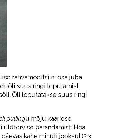
lise rahvameditsiini osa juba
duõli suus ringi loputamist.
sõli. Õli loputatakse suus ringi
oil pulling
u mõju kaariese
 üldtervise parandamist. Hea
päevas kahe minuti jooksul (2 x