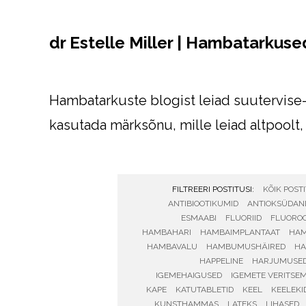
dr Estelle Miller | Hambatarkuse
Hambatarkuste blogist leiad suutervise
kasutada märksõnu, mille leiad altpoolt, 
FILTREERI POSTITUSI:
KÕIK POST
ANTIBIOOTIKUMID
ANTIOKSÜDAN
ESMAABI
FLUORIID
FLUORO
HAMBAHARI
HAMBAIMPLANTAAT
HAM
HAMBAVALU
HAMBUMUSHÄIRED
HA
HAPPELINE
HARJUMUSE
IGEMEHAIGUSED
IGEMETE VERITSE
KAPE
KATUTABLETID
KEEL
KEELEKI
KUNSTHAMMAS
LATEKS
LIHASED