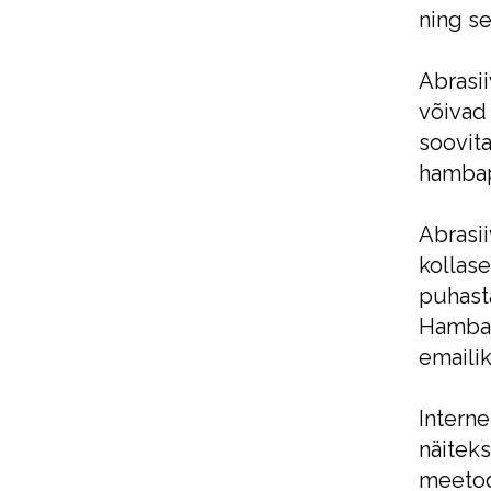
ning s
Abrasi
võivad
soovit
hambap
Abrasi
kollas
puhasta
Hambad
emaili
Interne
näiteks
meetod