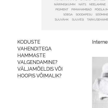
NÄRIMISKUMM
NÄTS
NEELAMINE
PIGMENT
PIIMAHAMBAD
PÖIDLA I
SÖEGA
SOODAPESU
SÖÖMIN
SUUVÄHK
SUUVESI
TARKUSEHAM
KODUSTE
Intern
VAHENDITEGA
HAMMASTE
VALGENDAMINE?
VÄLJAMÕELDIS VÕI
HOOPIS VÕIMALIK?