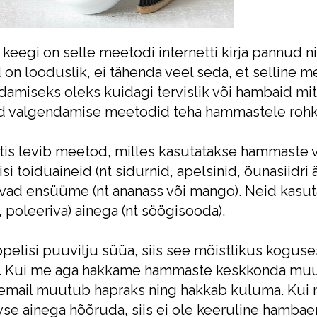
 keegi on selle meetodi internetti kirja pannud 
 on looduslik, ei tähenda veel seda, et selline
amiseks oleks kuidagi tervislik või hambaid mit
ed valgendamise meetodid teha hammastele rohk
etis levib meetod, milles kasutatakse hammaste
si toiduaineid (nt sidurnid, apelsinid, õunasiidri 
avad ensüüme (nt ananass või mango). Neid kasut
a, poleeriva) ainega (nt söögisooda).
pelisi puuvilju süüa, siis see mõistlikus kogus
. Kui me aga hakkame hammaste keskkonda muut
mail muutub hapraks ning hakkab kuluma. Kui n
vse ainega hõõruda, siis ei ole keeruline hambae