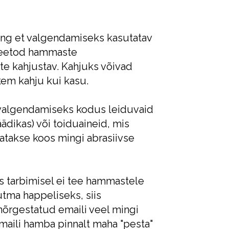
ning et valgendamiseks kasutatav
 meetod hammaste
te kahjustav. Kahjuks võivad
em kahju kui kasu.
 valgendamiseks kodus leiduvaid
äädikas) või toiduaineid, mis
atakse koos mingi abrasiivse
es tarbimisel ei tee hammastele
ma happeliseks, siis
õrgestatud emaili veel mingi
maili hamba pinnalt maha "pesta"